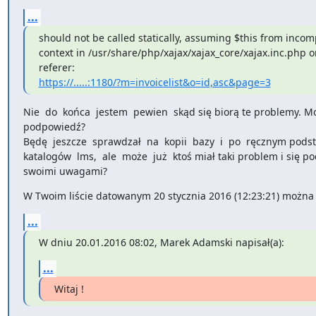
...
should not be called statically, assuming $this from incomp
context in /usr/share/php/xajax/xajax_core/xajax.inc.php on
https://.....:1180/?m=invoicelist&o=id,asc&page=3
Nie  do  końca  jestem  pewien  skąd się biorą te problemy. Mo
podpowiedź?

Będę  jeszcze  sprawdzał  na  kopii  bazy  i  po  ręcznym podst
katalogów  lms,  ale  może  już  ktoś miał taki problem i się pod
swoimi uwagami?
W Twoim liście datowanym 20 stycznia 2016 (12:23:21) można 
...
W dniu 20.01.2016 08:02, Marek Adamski napisał(a):
...
Witaj !