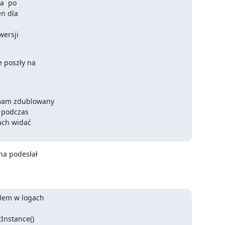
a  po

n dla

ersji

 poszły na

mam zdublowany

 podczas

ach widać

a podesłał

lem w logach

Instance()