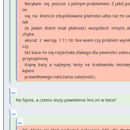
  Borykam  się  jeszcze  z jednym problemem. Z jakiś powodów tworzą 

mi

  się  na  kliencie zduplikowane płatności albo raz mi się zrobiło 

tak

  że  jeden  klient  miał  płatności  wszystkich  innych, ale to 

chyba

  akurat  z  wersją  1.11.18. Nie wiem czy problem wynika z paczką 

czy

  też baza mi się rozjechała dlatego dla pewności zalecam 

przynajmniej

  Kopię  bazy  a  najlepiej  testy  na  środowisku  testowym pod 

kątem

  prawidłowego naliczania należności.
...
No fajnie, a czemu służy powielenie lms.ini w łatce?
...
...