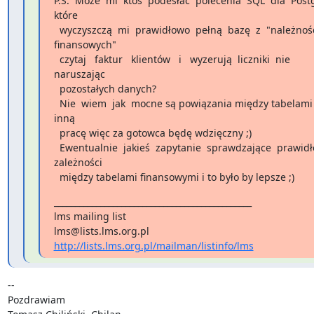
P.S.  Może  mi  ktoś  podesłać  polecenia  SQL  dla  Postg
które

  wyczyszczą  mi  prawidłowo  pełną  bazę  z  "należności 

finansowych"

  czytaj   faktur   klientów   i   wyzerują  liczniki  nie  

naruszając

  pozostałych danych?

  Nie  wiem  jak  mocne są powiązania między tabelami a mam teraz 

inną

  pracę więc za gotowca będę wdzięczny ;)

  Ewentualnie  jakieś  zapytanie  sprawdzające  prawidłowe  

zależności

  między tabelami finansowymi i to było by lepsze ;)
_______________________________________________

lms mailing list

http://lists.lms.org.pl/mailman/listinfo/lms
-- 

Pozdrawiam
