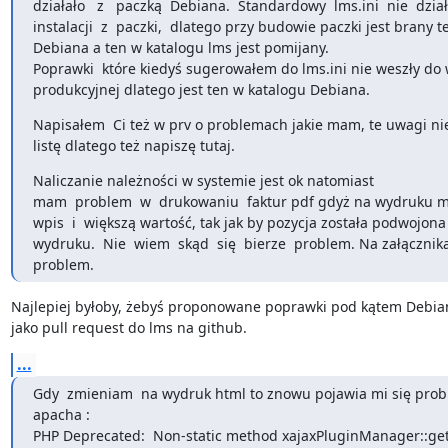
działało   z   paczką  Debiana.  Standardowy  lms.ini  nie  dział
instalacji  z  paczki,  dlatego przy budowie paczki jest brany te
Debiana a ten w katalogu lms jest pomijany.

Poprawki  które kiedyś sugerowałem do lms.ini nie weszły do w
produkcyjnej dlatego jest ten w katalogu Debiana.
Napisałem  Ci też w prv o problemach jakie mam, te uwagi nie
listę dlatego też napiszę tutaj.
Naliczanie należności w systemie jest ok natomiast

mam  problem  w  drukowaniu  faktur pdf gdyż na wydruku 
wpis  i  większą wartość, tak jak by pozycja została podwojona
wydruku.  Nie  wiem  skąd  się  bierze  problem. Na załącznik
problem.
Najlepiej byłoby, żebyś proponowane poprawki pod kątem Debian
jako pull request do lms na github.
...
Gdy  zmieniam  na wydruk html to znowu pojawia mi się prob
apacha :

PHP Deprecated:  Non-static method xajaxPluginManager::get