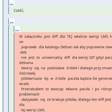
...
Cześć,
...
...
W  załączniku  jest  diff  dla  TEJ  właśnie  wersji  LMS. N
on

  poprawki  dla katalogu Debian tak aby poprawnie stworzyć paczki 

.deb

  nie  jest  to  uniwersalny  diff  dla wersji GIT gdyż paczki 

debiana

  tworzy  się  na  podstawie  źródeł i dlatego przy zmianie 

ilościowej

  plików/nazw  itp  w  źródle  paczka będzie źle generowana lub 

wcale.

  Przerabiałem  to  tworząc  własne  paczki  i  po  różnych 

problemach

  okazywało  się  że brakuje plików, dlatego ten diff jest właśnie 

dla

  tej wersji LMS.
