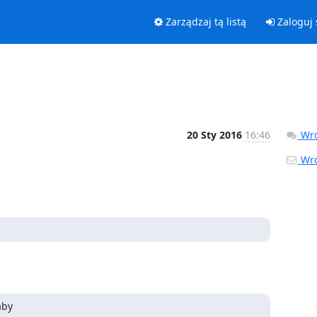
Zarządzaj tą listą
Zaloguj 
20 Sty 2016
16:46
Wró
Wró
by
