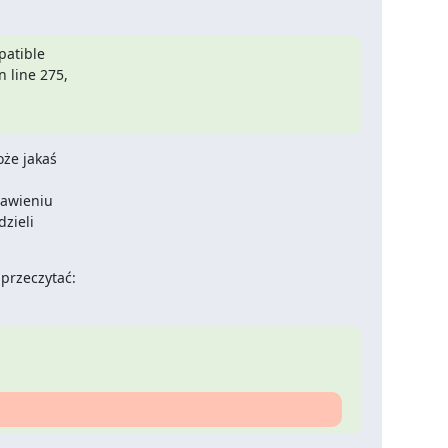
atible

 line 275,

że jakaś

awieniu

zieli

przeczytać: