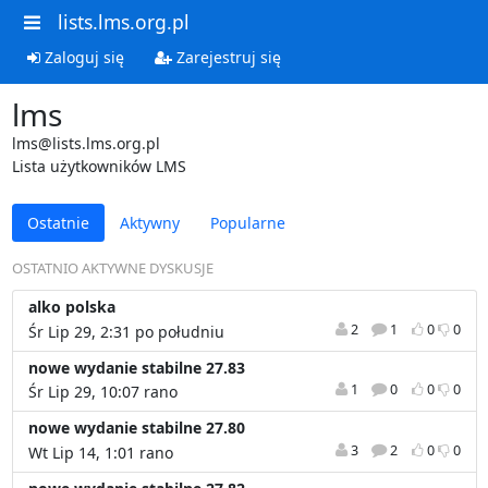
lists.lms.org.pl
Zaloguj się
Zarejestruj się
lms
lms@lists.lms.org.pl
Lista użytkowników LMS
Ostatnie
Aktywny
Popularne
OSTATNIO AKTYWNE DYSKUSJE
alko polska
2
1
0
0
Śr Lip 29, 2:31 po południu
nowe wydanie stabilne 27.83
1
0
0
0
Śr Lip 29, 10:07 rano
nowe wydanie stabilne 27.80
3
2
0
0
Wt Lip 14, 1:01 rano