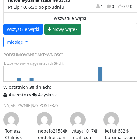
nowe wydanie stabilne 27.82
1
0
0
0
Pt Lip 10, 6:30 po południu
Wszystkie wątki
Wszystkie wątki
N
owy wątek
miesiąc
PODSUMOWANIE AKTYWNOŚCI
Liczba wpisów w ciągu ostatnich
30
dni.
W
ostatnich
30
dniach:
4 uczestnicy
4 dyskusje
NAJAKTYWNIEJSZY POSTERZY
Tomasz
nepefo2158＠
vitaya1017＠
kefitih682＠
Chiliński
endelite.com
hraifi.com
barumart.com