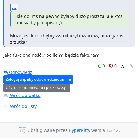
...
sie do lms na pewno bylaby duzo prostsza, ale ktos 
musialby ja napisac ;)
Może jest ktoś chętny wsród użytkowników, może jakaś 
zrzutka?
Jaka fukcjonalność?? po ile ??  będzie faktura??
0
0
Odpowiedz
Zaloguj się, aby odpowiedzieć online
Użyj oprogramowania pocztowego
Wróć do wątku
Wróć do listy
Obsługiwane przez
HyperKitty
wersja 1.3.12.