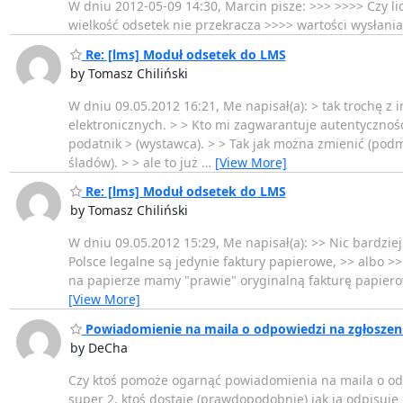
W dniu 2012-05-09 14:30, Marcin pisze: >>> >>>> Czy l
wielkość odsetek nie przekracza >>>> wartości wysłania l
Re: [lms] Moduł odsetek do LMS
by Tomasz Chiliński
W dniu 09.05.2012 16:21, Me napisał(a): > tak trochę z 
elektronicznych. > > Kto mi zagwarantuje autentycznoś
podatnik > (wystawca). > > Tak jak można zmienić (pod
śladów). > > ale to już
…
[View More]
Re: [lms] Moduł odsetek do LMS
by Tomasz Chiliński
W dniu 09.05.2012 15:29, Me napisał(a): >> Nic bardziej
Polsce legalne są jedynie faktury papierowe, >> albo 
na papierze mamy "prawie" oryginalną fakturę papierow
[View More]
Powiadomienie na maila o odpowiedzi na zgłoszen
by DeCha
Czy ktoś pomoże ogarnąć powiadomienia na maila o odpow
super 2. ktoś dostaje (prawdopodobnie) jak ja odpisuje