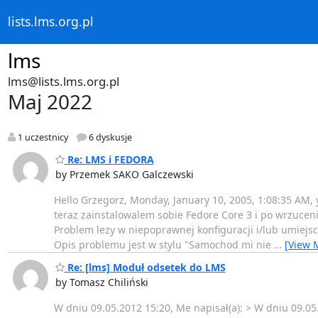
lists.lms.org.pl
lms
lms@lists.lms.org.pl
Maj 2022
1 uczestnicy
6 dyskusje
Re: LMS i FEDORA
by Przemek SAKO Galczewski
Hello Grzegorz, Monday, January 10, 2005, 1:08:35 AM,
teraz zainstalowalem sobie Fedore Core 3 i po wrzucen
Problem lezy w niepoprawnej konfiguracji i/lub umiejs
Opis problemu jest w stylu "Samochod mi nie
…
[View 
Re: [lms] Moduł odsetek do LMS
by Tomasz Chiliński
W dniu 09.05.2012 15:20, Me napisał(a): > W dniu 09.05.