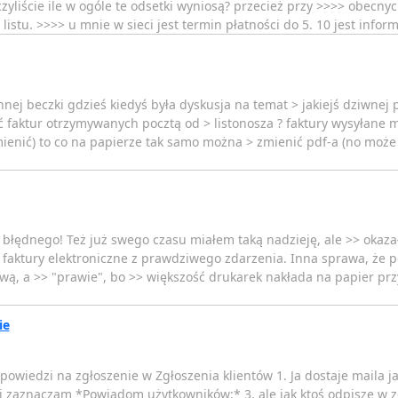
iczyliście ile w ogóle te odsetki wyniosą? przecież przy >>>> obe
istu. >>>> u mnie w sieci jest termin płatności do 5. 10 jest infor
innej beczki gdzieś kiedyś była dyskusja na temat > jakiejś dziwnej
ć faktur otrzymywanych pocztą od > listonosza ? faktury wysyłane 
mienić) to co na papierze tak samo można > zmienić pdf-a (no może
 błędnego! Też już swego czasu miałem taką nadzieję, ale >> okazało
>> faktury elektroniczne z prawdziwego zdarzenia. Inna sprawa, że
ą, a >> "prawie", bo >> większość drukarek nakłada na papier prz
ie
iedzi na zgłoszenie w Zgłoszenia klientów 1. Ja dostaje maila jak
 i zaznaczam *Powiadom użytkowników:* 3. ale jak ktoś odpisze w zg