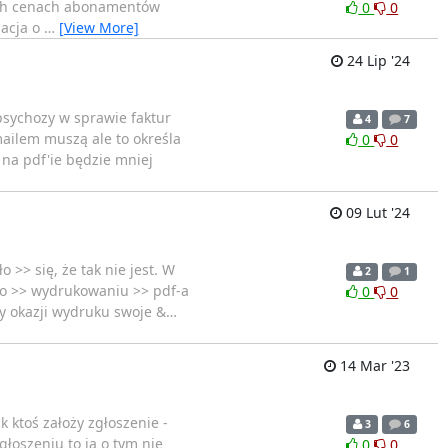
cnych cenach abonamentów
0
0
macja o
…
[View More]
24 Lip '24
 psychozy w sprawie faktur
4
7
mailem muszą ale to określa
0
0
 na pdf'ie będzie mniej
09 Lut '24
 >> się, że tak nie jest. W
2
1
 po >> wydrukowaniu >> pdf-a
0
0
y okazji wydruku swoje &
…
14 Mar '23
 ktoś założy zgłoszenie -
3
6
łoszeniu to ja o tym nie
0
0