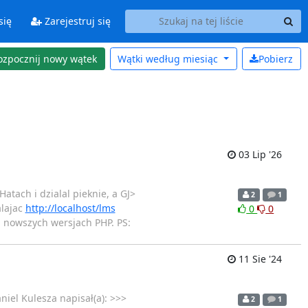
się
Zarejestruj się
ozpocznij nowy wątek
Wątki według
miesiąc
Pobierz
03 Lip '26
tach i dzialal pieknie, a GJ>
2
1
alajac
http://localhost/lms
0
0
a nowszych wersjach PHP. PS:
11 Sie '24
niel Kulesza napisał(a): >>>
2
1