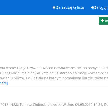
Zarządzaj tą listą
Zaloguj 
R
 you wrote: GJ> Ja uzywam LMS od dawna wczesinej na roznych RedHa
iu jak zwykle lms-a do GJ> katalogu z ktorego go moge wywlac odp
cowieniu plikow. LMS dziala na kazdym normalnym linuxie, takze n
More]
2012 14:38, Tomasz Chiliński pisze: >> W dniu 09.05.2012 14:36, Da