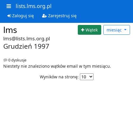
lists.lms.org.pl
Zaloguj się
Zarejestruj się
lms
Wątek
miesiąc
lms@lists.lms.org.pl
Grudzień 1997
0 dyskusje
Niestety nie znaleziono wątków email w tym miesiącu.
Wyników na stronę: