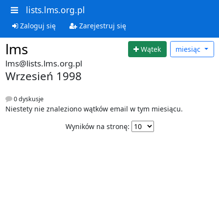
lists.lms.org.pl
Zaloguj się
Zarejestruj się
lms
Wątek
miesiąc
lms@lists.lms.org.pl
Wrzesień 1998
0 dyskusje
Niestety nie znaleziono wątków email w tym miesiącu.
Wyników na stronę: