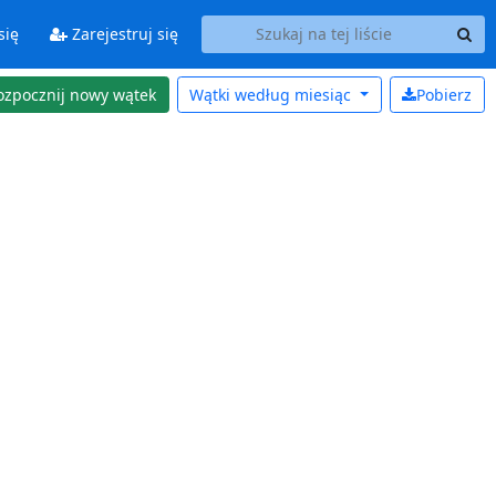
się
Zarejestruj się
ozpocznij nowy wątek
Wątki według
miesiąc
Pobierz