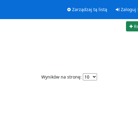
Zarządzaj tą listą
Zaloguj 
R
Wyników na stronę: