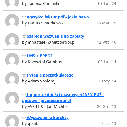
by Tomasz Chiliński
09 Lut '24
Wysyłka faktur pdf - jakie hasło
by Dariusz Raczkowski
16 Mar '19
Szablon wezwania do zapłaty
by mnastalek＠netcontrol.pl
12 Wrz '16
LMS + PPPOE
by Krzysztof Gambuś
03 Lut '14
Pytania początkującego
by Adam Sobieraj
13 Sty '14
Import płatności masowych IDEN BGŻ -
gotowe i przetestowane!
by AVERTIS - Jan Michlik
20 Gru '13
Wystawienie korekty
by golab
17 Lis '13