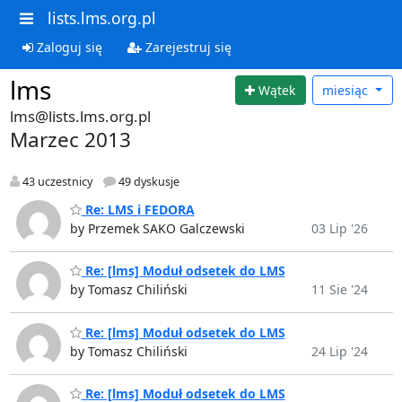
lists.lms.org.pl
Zaloguj się
Zarejestruj się
lms
Wątek
miesiąc
lms@lists.lms.org.pl
Marzec 2013
43 uczestnicy
49 dyskusje
Re: LMS i FEDORA
by Przemek SAKO Galczewski
03 Lip '26
Re: [lms] Moduł odsetek do LMS
by Tomasz Chiliński
11 Sie '24
Re: [lms] Moduł odsetek do LMS
by Tomasz Chiliński
24 Lip '24
Re: [lms] Moduł odsetek do LMS