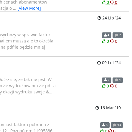
cnych cenach abonamentów
0
0
macja o
…
[View More]
24 Lip '24
 psychozy w sprawie faktur
4
7
mailem muszą ale to określa
0
0
 na pdf'ie będzie mniej
09 Lut '24
 >> się, że tak nie jest. W
2
1
 po >> wydrukowaniu >> pdf-a
0
0
y okazji wydruku swoje &
…
16 Mar '19
tomiast faktura pobrana z
5
13
0-121 Poznań gg: 11995886
0
0