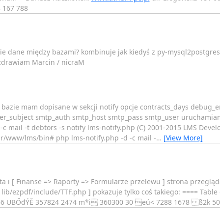
4 167 788
iesie dane między bazami? kombinuje jak kiedyś z py-mysql2postgr
Pozdrawiam Marcin / nicraM
w bazie mam dopisane w sekcji notify opcje contracts_days debug_
er_subject smtp_auth smtp_host smtp_pass smtp_user uruchamia
 mail -t debtors -s notify lms-notify.php (C) 2001-2015 LMS Develo
ar/www/lms/bin# php lms-notify.php -d -c mail -
…
[View More]
a i [ Finanse => Raporty => Formularze przelewu ] strona przegląda
lib/ezpdf/include/TTF.php ] pokazuje tylko coś takiego: ==== Table d
 166 UBŐđÝĚ 357824 2474 m*i 360300 30 eú< 7288 1678 ß2k 504