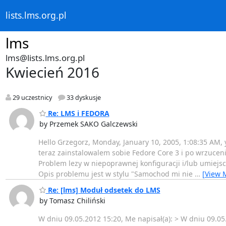
lists.lms.org.pl
lms
lms@lists.lms.org.pl
Kwiecień 2016
29 uczestnicy
33 dyskusje
Re: LMS i FEDORA
by Przemek SAKO Galczewski
Hello Grzegorz, Monday, January 10, 2005, 1:08:35 AM,
teraz zainstalowalem sobie Fedore Core 3 i po wrzucen
Problem lezy w niepoprawnej konfiguracji i/lub umiejs
Opis problemu jest w stylu "Samochod mi nie
…
[View 
Re: [lms] Moduł odsetek do LMS
by Tomasz Chiliński
W dniu 09.05.2012 15:20, Me napisał(a): > W dniu 09.05.