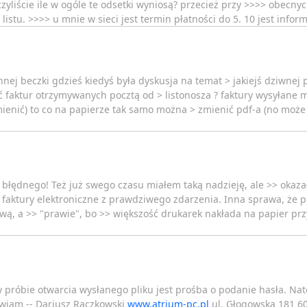
iczyliście ile w ogóle te odsetki wyniosą? przecież przy >>>> obe
istu. >>>> u mnie w sieci jest termin płatności do 5. 10 jest infor
innej beczki gdzieś kiedyś była dyskusja na temat > jakiejś dziwnej
ć faktur otrzymywanych pocztą od > listonosza ? faktury wysyłane 
mienić) to co na papierze tak samo można > zmienić pdf-a (no może
 błędnego! Też już swego czasu miałem taką nadzieję, ale >> okazało
>> faktury elektroniczne z prawdziwego zdarzenia. Inna sprawa, że
ą, a >> "prawie", bo >> większość drukarek nakłada na papier prz
y próbie otwarcia wysłanego pliku jest prośba o podanie hasła. Na
awiam -- Dariusz Raczkowski
www.atrium-pc.pl
ul. Głogowska 181 6