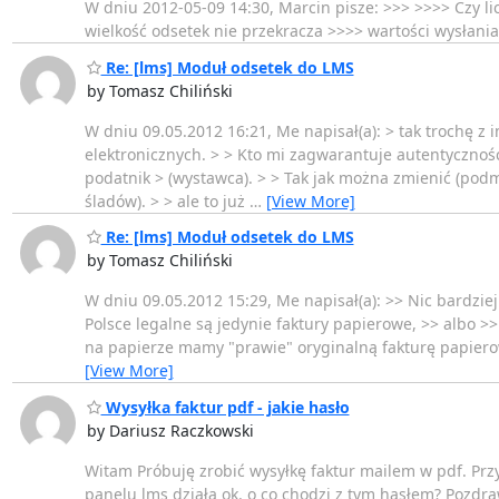
W dniu 2012-05-09 14:30, Marcin pisze: >>> >>>> Czy l
wielkość odsetek nie przekracza >>>> wartości wysłania l
Re: [lms] Moduł odsetek do LMS
by Tomasz Chiliński
W dniu 09.05.2012 16:21, Me napisał(a): > tak trochę z 
elektronicznych. > > Kto mi zagwarantuje autentycznoś
podatnik > (wystawca). > > Tak jak można zmienić (pod
śladów). > > ale to już
…
[View More]
Re: [lms] Moduł odsetek do LMS
by Tomasz Chiliński
W dniu 09.05.2012 15:29, Me napisał(a): >> Nic bardziej
Polsce legalne są jedynie faktury papierowe, >> albo 
na papierze mamy "prawie" oryginalną fakturę papierow
[View More]
Wysyłka faktur pdf - jakie hasło
by Dariusz Raczkowski
Witam Próbuję zrobić wysyłkę faktur mailem w pdf. Prz
panelu lms działa ok. o co chodzi z tym hasłem? Pozdr