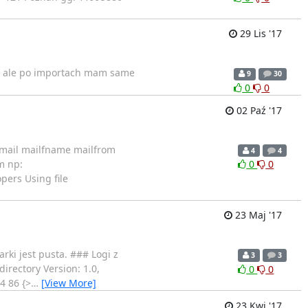
29 Lis '17
es ale po importach mam same
9
30
0
0
02 Paź '17
email mailfname mailfrom
4
4
m np:
0
0
pers Using file
23 Maj '17
rki jest pusta. ### Logi z
3
3
irectory Version: 1.0,
0
0
 86 {>
…
[View More]
23 Kwi '17