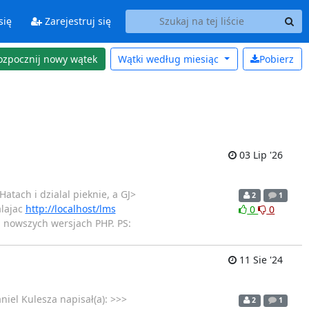
się
Zarejestruj się
ozpocznij nowy wątek
Wątki według
miesiąc
Pobierz
03 Lip '26
tach i dzialal pieknie, a GJ>
2
1
alajac
http://localhost/lms
0
0
a nowszych wersjach PHP. PS:
11 Sie '24
niel Kulesza napisał(a): >>>
2
1