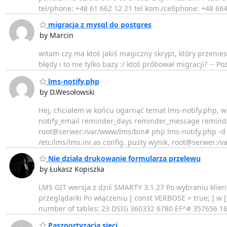
tel/phone: +48 61 662 12 21 tel kom./cellphone: +48 66
migracja z mysql do postgres
by Marcin
witam czy ma ktoś jakiś magiczny skrypt, który przen
błędy i to nie tylko bazy :/ ktoś próbował migracji? -- 
lms-notify.php
by D.Wesołowski
Hej, chciałem w końcu ogarnąć temat lms-notify.php, 
notify_email reminder_days reminder_message remind
root@serwer:/var/www/lms/bin# php lms-notify.php -d -c
/etc/lms/lms.ini as config. pusty wynik, root@serwer:/v
Nie działa drukowanie formularza przelewu
by Łukasz Kopiszka
LMS GIT wersja z dziś SMARTY 3.1.27 Po wybraniu klient
przeglądarki Po włączeniu [ const VERBOSE = true; ] w [ 
number of tables: 23 DSIG 360332 6780 EF^# 357656
Paszportyzacja sieci.