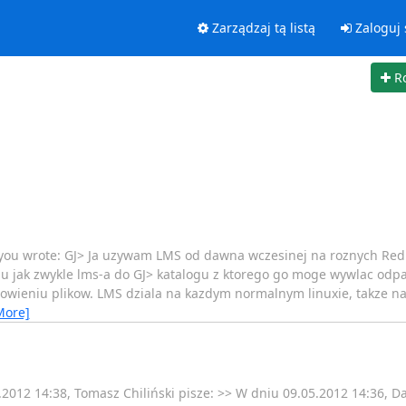
Zarządzaj tą listą
Zaloguj 
R
 you wrote: GJ> Ja uzywam LMS od dawna wczesinej na roznych RedHa
iu jak zwykle lms-a do GJ> katalogu z ktorego go moge wywlac odp
cowieniu plikow. LMS dziala na kazdym normalnym linuxie, takze n
More]
2012 14:38, Tomasz Chiliński pisze: >> W dniu 09.05.2012 14:36, Da