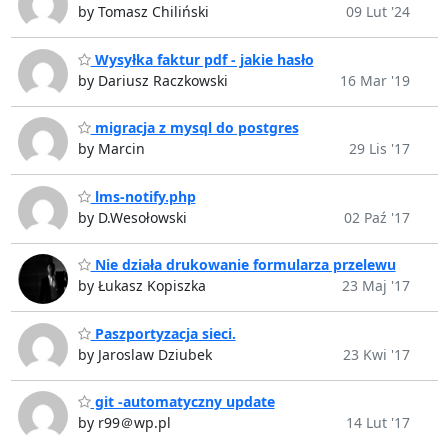
by Tomasz Chiliński
09 Lut '24
Wysyłka faktur pdf - jakie hasło
by Dariusz Raczkowski
16 Mar '19
migracja z mysql do postgres
by Marcin
29 Lis '17
lms-notify.php
by D.Wesołowski
02 Paź '17
Nie działa drukowanie formularza przelewu
by Łukasz Kopiszka
23 Maj '17
Paszportyzacja sieci.
by Jaroslaw Dziubek
23 Kwi '17
git -automatyczny update
by r99＠wp.pl
14 Lut '17