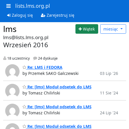
lists.lms.org.pl
Zaloguj się
Zarejestruj się
lms
Wątek
miesiąc
lms@lists.lms.org.pl
Wrzesień 2016
18 uczestnicy
24 dyskusje
Re: LMS i FEDORA
by Przemek SAKO Galczewski
03 Lip '26
Re: [lms] Moduł odsetek do LMS
by Tomasz Chiliński
11 Sie '24
Re: [lms] Moduł odsetek do LMS
by Tomasz Chiliński
24 Lip '24
Re: [lms] Moduł odsetek do LMS