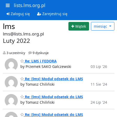
lists.lms.org.pl
Zaloguj się
Zarejestruj się
lms
Wątek
miesiąc
lms@lists.lms.org.pl
Luty 2022
3 uczestnicy
9 dyskusje
Re: LMS i FEDORA
by Przemek SAKO Galczewski
03 Lip '26
Re: [lms] Moduł odsetek do LMS
by Tomasz Chiliński
11 Sie '24
Re: [lms] Moduł odsetek do LMS
by Tomasz Chiliński
24 Lip '24
Re: [lms] Moduł odsetek do LMS