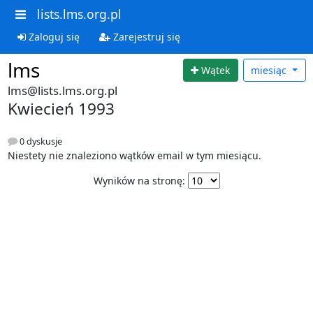
lists.lms.org.pl
Zaloguj się
Zarejestruj się
lms
Wątek
miesiąc
lms@lists.lms.org.pl
Kwiecień 1993
0 dyskusje
Niestety nie znaleziono wątków email w tym miesiącu.
Wyników na stronę: