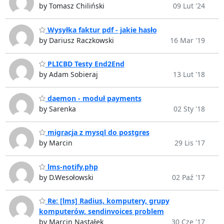
by Tomasz Chiliński
09 Lut '24
Wysyłka faktur pdf - jakie hasło
by Dariusz Raczkowski
16 Mar '19
PLICBD Testy End2End
by Adam Sobieraj
13 Lut '18
daemon - moduł payments
by Sarenka
02 Sty '18
migracja z mysql do postgres
by Marcin
29 Lis '17
lms-notify.php
by D.Wesołowski
02 Paź '17
Re: [lms] Radius, komputery, grupy
komputerów, sendinvoices problem
by Marcin Nastałek
30 Cze '17