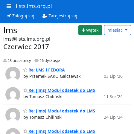
lists.lms.org.pl
Zaloguj się
Zarejestruj się
lms
Wątek
miesiąc
lms@lists.lms.org.pl
Czerwiec 2017
23 uczestnicy
26 dyskusje
Re: LMS i FEDORA
by Przemek SAKO Galczewski
03 Lip '26
Re: [lms] Moduł odsetek do LMS
by Tomasz Chiliński
11 Sie '24
Re: [lms] Moduł odsetek do LMS
by Tomasz Chiliński
24 Lip '24
Re: [lms] Moduł odsetek do LMS