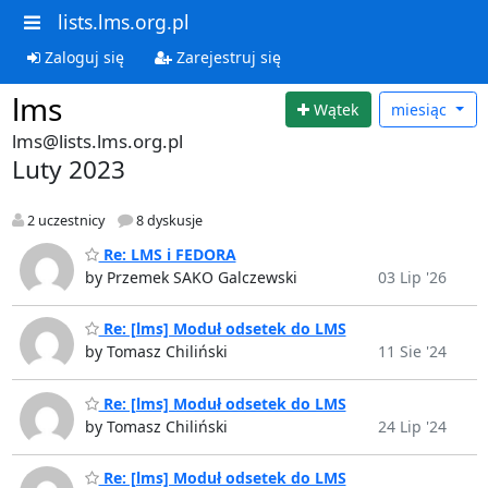
lists.lms.org.pl
Zaloguj się
Zarejestruj się
lms
Wątek
miesiąc
lms@lists.lms.org.pl
Luty 2023
2 uczestnicy
8 dyskusje
Re: LMS i FEDORA
by Przemek SAKO Galczewski
03 Lip '26
Re: [lms] Moduł odsetek do LMS
by Tomasz Chiliński
11 Sie '24
Re: [lms] Moduł odsetek do LMS
by Tomasz Chiliński
24 Lip '24
Re: [lms] Moduł odsetek do LMS