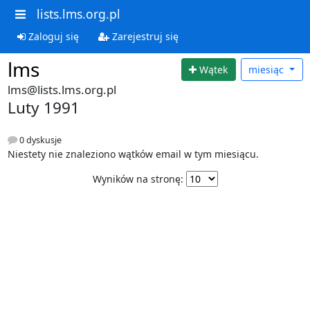
lists.lms.org.pl
Zaloguj się
Zarejestruj się
lms
Wątek
miesiąc
lms@lists.lms.org.pl
Luty 1991
0 dyskusje
Niestety nie znaleziono wątków email w tym miesiącu.
Wyników na stronę: