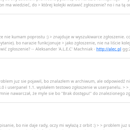
on ma wiedzieć, do > której kolejki wstawić zgłoszenie? no i na tą 
że nie kumam poprostu :) > znajduje w wyszukiwarce zgłoszenie. c
tanie). bo narazie funkcjonuje > jako zgłoszenie, nie na liście kole
wić zgłoszenie? -- Aleksander 'A.L.E.C' Machniak -
http://alec.pl
gg:
problem juz sie pojawil, bo znalazłem w archiwum, ale odpowiedź nie
.0 i userpanel 1.1. wysłałem testowo zgłoszenie w userpanelu. > > 
nie nawarczał, że myle sie bo "Brak dostępu!" do znalezionego zg
sanie, bo nie daje rady, oczy mi wyłażą z orbit :) > > problem juz 