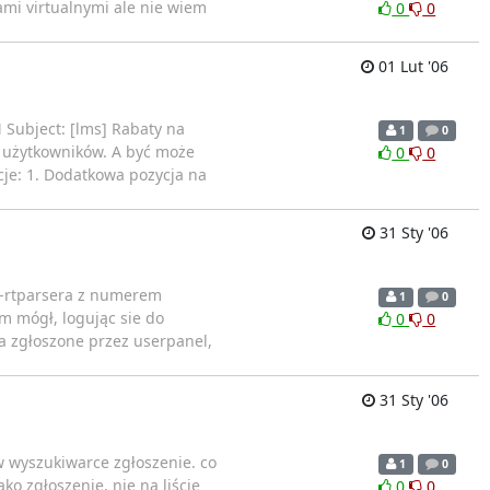
mi virtualnymi ale nie wiem
0
0
01 Lut '06
PM Subject: [lms] Rabaty na
1
0
w użytkowników. A być może
0
0
je: 1. Dodatkowa pozycja na
31 Sty '06
ms-rtparsera z numerem
1
0
m mógł, logując sie do
0
0
ia zgłoszone przez userpanel,
31 Sty '06
w wyszukiwarce zgłoszenie. co
1
0
ko zgłoszenie, nie na liście
0
0