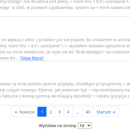
łny dostęp" nie do końca jest pełny. > mam lms 1.8.0 i userpanel 1
dostęp" w LMS, w prawach użytkownika, system na > mnie nawarczał,
y mi wyłażą z orbit :) problem juz sie pojawil, bo znalazłem w arch
ełny. mam lms 1.8.0 i userpanel 1.1. wysłałem testowo zgłoszenie w
em na mnie nawarczał, że myle sie bo "Brak dostępu!" do znalezio
tkowo do
…
[View More]
ieważ są w tej kwestii sporne poglądy, chciałbym przynajmniej > ok
ę czegoś nowego. Pytanie: Jak powinien być > reprezentowany na f
fakturze z kwotą ujemną określającą wysokość > rabatu (pozycja z 
← Nowsze
1
2
3
4
...
43
Starsze →
Wyników na stronę: