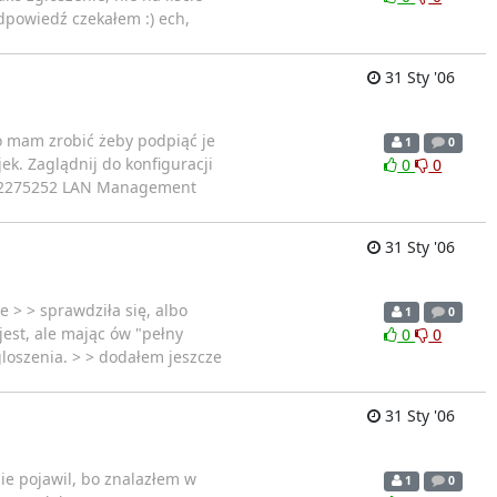
odpowiedź czekałem :) ech,
31 Sty '06
o mam zrobić żeby podpiąć je
1
0
jek. Zaglądnij do konfiguracji
0
0
2275252 LAN Management
31 Sty '06
 > > sprawdziła się, albo
1
0
jest, ale mając ów "pełny
0
0
loszenia. > > dodałem jeszcze
31 Sty '06
sie pojawil, bo znalazłem w
1
0