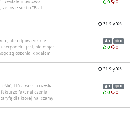
.1. wysłałem testowo
0
0
 że myle sie bo "Brak
31 Sty '06
iwum, ale odpowiedź nie
1
0
 userpanelu. jest, ale mając
0
0
nego zgloszenia. dodałem
31 Sty '06
reślić, która wersja uzyska
1
0
akturze fakt naliczenia
0
0
taryfą dla której naliczamy