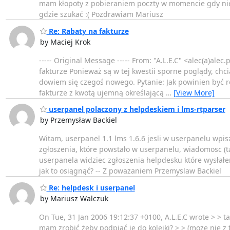
mam kłopoty z pobieraniem poczty w momencie gdy nie 
gdzie szukać :( Pozdrawiam Mariusz
Re: Rabaty na fakturze
by Maciej Krok
----- Original Message ----- From: "A.L.E.C" <alec(a)alec
fakturze Ponieważ są w tej kwestii sporne poglądy, chc
dowiem się czegoś nowego. Pytanie: Jak powinien być r
fakturze z kwotą ujemną określającą
…
[View More]
userpanel polaczony z helpdeskiem i lms-rtparser
by Przemysław Backiel
Witam, userpanel 1.1 lms 1.6.6 jesli w userpanelu wpi
zgłoszenia, które powstało w userpanelu, wiadomosc (t
userpanela widziec zgłoszenia helpdesku które wysłałem
jak to osiągnąć? -- Z powazaniem Przemyslaw Backiel
Re: helpdesk i userpanel
by Mariusz Walczuk
On Tue, 31 Jan 2006 19:12:37 +0100, A.L.E.C wrote > > 
mam zrobić żeby podpiąć je do kolejki? > > (moze nie z t