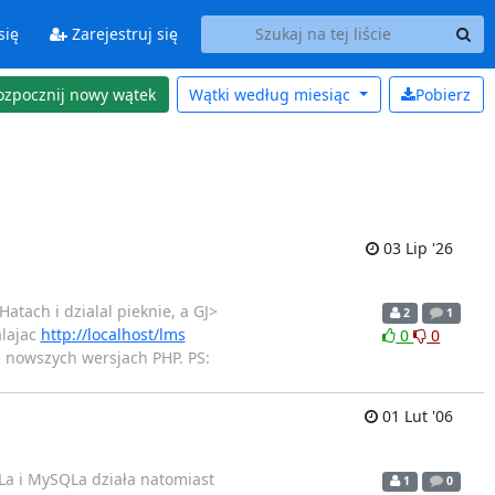
się
Zarejestruj się
ozpocznij nowy wątek
Wątki według
miesiąc
Pobierz
03 Lip '26
tach i dzialal pieknie, a GJ>
2
1
alajac
http://localhost/lms
0
0
a nowszych wersjach PHP. PS:
01 Lut '06
La i MySQLa działa natomiast
1
0