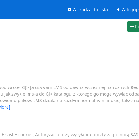
Zarządzaj tą listą
Zaloguj 
R
 you wrote: GJ> Ja uzywam LMS od dawna wczesinej na roznych RedHa
iu jak zwykle lms-a do GJ> katalogu z ktorego go moge wywlac odp
cowieniu plikow. LMS dziala na kazdym normalnym linuxie, takze n
More]
 sasl + courier, Autoryzacja przy wysyłaniu poczty za pomocą SAS