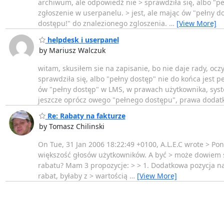
archiwum, ale odpowiedź nie > sprawdziła się, albo "pe
zgłoszenie w userpanelu. > jest, ale mając ów "pełny 
dostępu!" do znalezionego zgloszenia.
…
[View More]
helpdesk i userpanel
by Mariusz Walczuk
witam, skusiłem sie na zapisanie, bo nie daje rady, ocz
sprawdziła się, albo "pełny dostęp" nie do końca jest p
ów "pełny dostęp" w LMS, w prawach użytkownika, syst
jeszcze oprócz owego "pełnego dostępu", prawa doda
Re: Rabaty na fakturze
by Tomasz Chilinski
On Tue, 31 Jan 2006 18:22:49 +0100, A.L.E.C wrote > Pon
większość głosów użytkowników. A być > może dowiem si
rabatu? Mam 3 propozycje: > > 1. Dodatkowa pozycja na 
rabat, byłaby z > wartością
…
[View More]