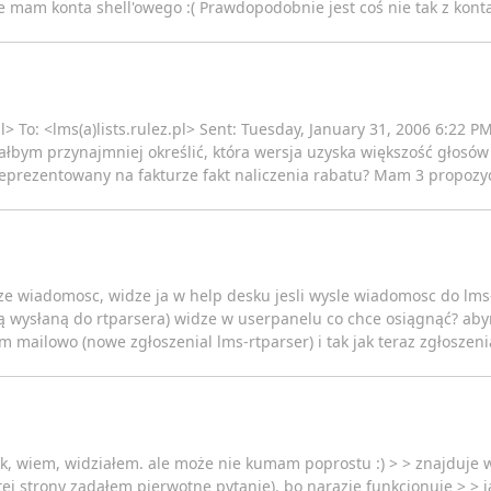
mam konta shell'owego :( Prawdopodobnie jest coś nie tak z konta
.pl> To: <lms(a)lists.rulez.pl> Sent: Tuesday, January 31, 2006 6:22 
iałbym przynajmniej określić, która wersja uzyska większość głosó
eprezentowany na fakturze fakt naliczenia rabatu? Mam 3 propozyc
sze wiadomosc, widze ja w help desku jesli wysle wiadomosc do l
ą wysłaną do rtparsera) widze w userpanelu co chce osiągnąć? aby
 mailowo (nowe zgłoszenial lms-rtparser) i tak jak teraz zgłoszen
tak, wiem, widziałem. ale może nie kumam poprostu :) > > znajduje 
ej strony zadałem pierwotne pytanie). bo narazie funkcjonuje > > ja