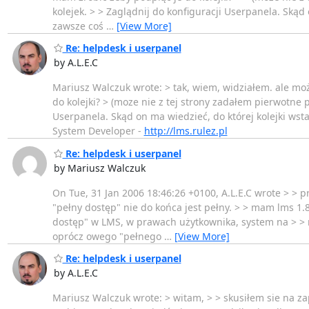
kolejek. > > Zaglądnij do konfiguracji Userpanela. Skąd 
zawsze coś
…
[View More]
Re: helpdesk i userpanel
by A.L.E.C
Mariusz Walczuk wrote: > tak, wiem, widziałem. ale mo
do kolejki? > (moze nie z tej strony zadałem pierwotne py
Userpanela. Skąd on ma wiedzieć, do której kolejki wsta
System Developer -
http://lms.rulez.pl
Re: helpdesk i userpanel
by Mariusz Walczuk
On Tue, 31 Jan 2006 18:46:26 +0100, A.L.E.C wrote > > 
"pełny dostęp" nie do końca jest pełny. > > mam lms 1.8
dostęp" w LMS, w prawach użytkownika, system na > > m
oprócz owego "pełnego
…
[View More]
Re: helpdesk i userpanel
by A.L.E.C
Mariusz Walczuk wrote: > witam, > > skusiłem sie na zapi