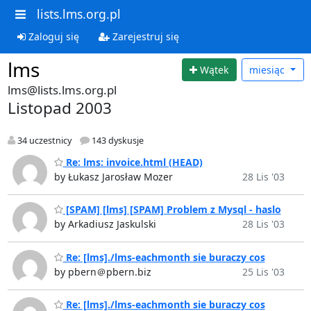
lists.lms.org.pl
Zaloguj się
Zarejestruj się
lms
Wątek
miesiąc
lms@lists.lms.org.pl
Listopad 2003
34 uczestnicy
143 dyskusje
Re: lms: invoice.html (HEAD)
by Łukasz Jarosław Mozer
28 Lis '03
[SPAM] [lms] [SPAM] Problem z Mysql - haslo
by Arkadiusz Jaskulski
28 Lis '03
Re: [lms]./lms-eachmonth sie buraczy cos
by pbern＠pbern.biz
25 Lis '03
Re: [lms]./lms-eachmonth sie buraczy cos