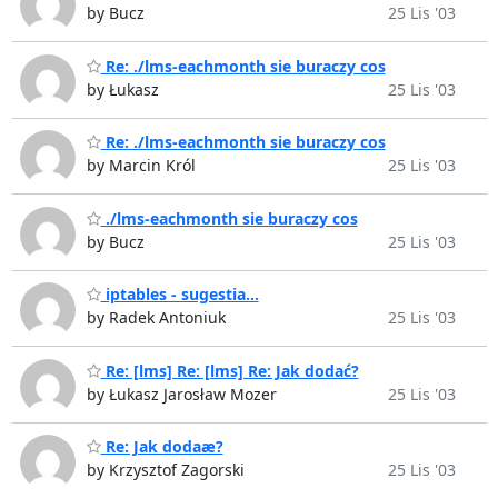
by Bucz
25 Lis '03
Re: ./lms-eachmonth sie buraczy cos
by Łukasz
25 Lis '03
Re: ./lms-eachmonth sie buraczy cos
by Marcin Król
25 Lis '03
./lms-eachmonth sie buraczy cos
by Bucz
25 Lis '03
iptables - sugestia...
by Radek Antoniuk
25 Lis '03
Re: [lms] Re: [lms] Re: Jak dodać?
by Łukasz Jarosław Mozer
25 Lis '03
Re: Jak dodaæ?
by Krzysztof Zagorski
25 Lis '03