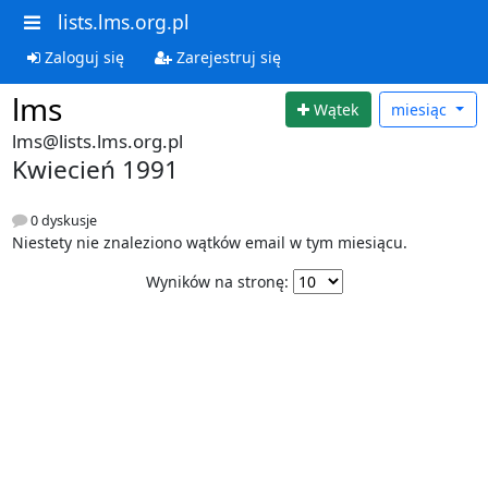
lists.lms.org.pl
Zaloguj się
Zarejestruj się
lms
Wątek
miesiąc
lms@lists.lms.org.pl
Kwiecień 1991
0 dyskusje
Niestety nie znaleziono wątków email w tym miesiącu.
Wyników na stronę: