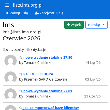
lists.lms.org.pl
Zaloguj się
Zarejestruj się
lms
Wątek
miesiąc
lms@lists.lms.org.pl
Czerwiec 2026
5 uczestnicy
6 dyskusje
nowe wydanie stabilne 27.80
by Tomasz Chiliński
14 Lip '26
Re: LMS i FEDORA
by Przemek SAKO Galczewski
03 Lip '26
nowe wydanie stabilne 27.81
by Tomasz Chiliński
23 Cze '26
Jak zaimportować baze klientów